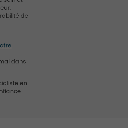
eur,
rabilité de
otre
timal dans
ialiste en
onfiance