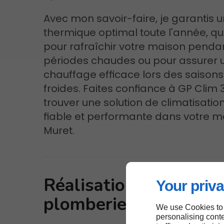
Avec mon savoir-faire, je garantis u
thermique optimal toute l'année, qu
pour rafraîchir votre maison pendan
périodes chaudes ou pour assurer 
chauffage efficace lors des saisons
froides. Faites confiance à GP Clim 
trouver une solution de climatisatio
fiable et performante dans votre m
Muret.
Réalisation de travau
Your priva
plomberie à Muret
We use Cookies to
personalising conte