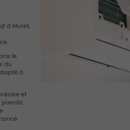
à Muret,
ce.
ans le
x du
adapté à
précise et
e prends
re
rmance