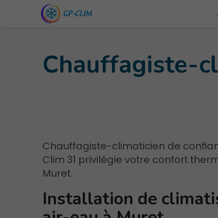
Chauffagiste-cl
Chauffagiste-climaticien de confia
Clim 31 privilégie votre confort ther
Muret.
Installation de climat
air-eau à Muret