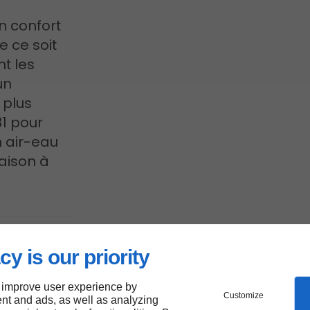
n confort
e ce soit
t les
un
 plus
31 pour
n air-eau
aison à
x de
cy is our priority
 improve user experience by
Customize
nt and ads, as well as analyzing