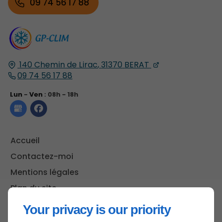
09 74 56 17 88
140 Chemin de Lirac
,
31370
BERAT
09 74 56 17 88
Lun
-
Ven
: 08h - 18h
Accueil
Contactez-moi
Mentions légales
Plan du site
Your privacy is our priority