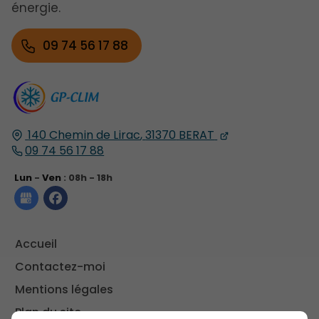
énergie.
09 74 56 17 88
140 Chemin de Lirac
,
31370
BERAT
09 74 56 17 88
Lun
-
Ven
: 08h - 18h
Accueil
Contactez-moi
Mentions légales
Plan du site